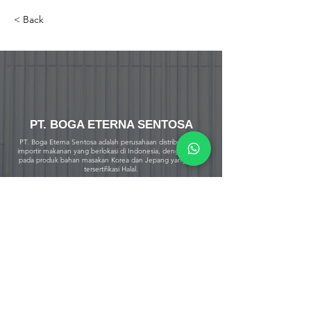
< Back
PT. BOGA ETERNA SENTOSA
PT. Boga Eterna Sentosa adalah perusahaan distributor dan
importir makanan yang berlokasi di Indonesia, dengan fokus
pada produk bahan masakan Korea dan Jepang yang telah
tersertifikasi Halal.
Alamat Office
Jalan Srengseng Raya No.12
Kembangan, Jakarta Barat 11630
DKI Jakarta - Indonesia.
Warehouse & Cold Storage
Jalan Srengseng Raya No. 12 B
Kembangan, Jakarta Barat 11630
DKI Jakarta - Indonesia
Jalan Raya Curug Parigi