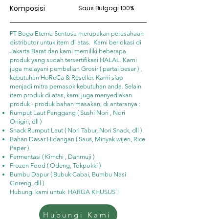
Komposisi
Saus Bulgogi 100%
PT Boga Eterna Sentosa merupakan perusahaan
distributor untuk item di atas. Kami berlokasi di
Jakarta Barat dan kami memiliki beberapa
produk yang sudah tersertifikasi HALAL. Kami
juga melayani pembelian Grosir ( partai besar ) ,
kebutuhan HoReCa & Reseller. Kami siap
menjadi mitra pemasok kebutuhan anda. Selain
item produk di atas, kami juga menyediakan
produk - produk bahan masakan, di antaranya :
Rumput Laut Panggang ( Sushi Nori , Nori
Onigiri, dll )
Snack Rumput Laut ( Nori Tabur, Nori Snack, dll )
Bahan Dasar Hidangan ( Saus, Minyak wijen, Rice
Paper )
Fermentasi ( Kimchi , Danmuji )
Frozen Food ( Odeng, Tokpokki )
Bumbu Dapur ( Bubuk Cabai, Bumbu Nasi
Goreng, dll )
Hubungi kami untuk HARGA KHUSUS !
Hubungi Kami