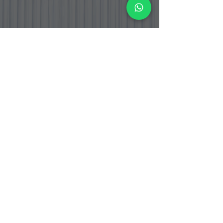
PT. BOGA ETERNA SENTOSA
PT. Boga Eterna Sentosa adalah perusahaan distributor dan
importir makanan yang berlokasi di Indonesia, dengan fokus
pada produk bahan masakan Korea dan Jepang yang telah
tersertifikasi Halal.
Alamat Office
Jalan Srengseng Raya No.12
Kembangan, Jakarta Barat 11630
DKI Jakarta - Indonesia.
Warehouse & Cold Storage
Jalan Srengseng Raya No. 12 B
Kembangan, Jakarta Barat 11630
DKI Jakarta - Indonesia
Jalan Raya Curug Parigi
Suka Bakti Curug, Tangerang 15810
Banten - Indonesia
Hubungi Kami
Phone :
+62 21 38 777 008
/
+62 21 38 777