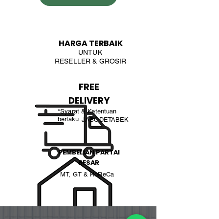
HARGA TERBAIK
UNTUK
RESELLER & GROSIR
FREE
DELIVERY
*Syarat & Ketentuan
berlaku
JABODETABEK
PEMBELIAN PARTAI
BESAR
MT, GT & HoReCa