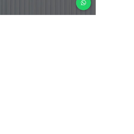
PT. BOGA ETERNA SENTOSA
PT. Boga Eterna Sentosa adalah perusahaan distributor dan
importir makanan yang berlokasi di Indonesia, dengan fokus
pada produk bahan masakan Korea dan Jepang yang telah
tersertifikasi Halal.
Alamat Office
Jalan Srengseng Raya No.12
Kembangan, Jakarta Barat 11630
DKI Jakarta - Indonesia.
Warehouse & Cold Storage
Jalan Srengseng Raya No. 12 B
Kembangan, Jakarta Barat 11630
DKI Jakarta - Indonesia
Jalan Raya Curug Parigi
Suka Bakti Curug, Tangerang 15810
Banten - Indonesia
Hubungi Kami
Phone :
+62 21 38 777 008
/
+62 21 38 777
031
0823-1100-2381