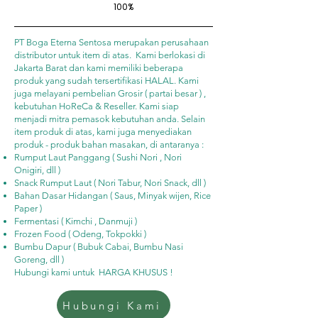
100%
PT Boga Eterna Sentosa merupakan perusahaan
distributor untuk item di atas. Kami berlokasi di
Jakarta Barat dan kami memiliki beberapa
produk yang sudah tersertifikasi HALAL. Kami
juga melayani pembelian Grosir ( partai besar ) ,
kebutuhan HoReCa & Reseller. Kami siap
menjadi mitra pemasok kebutuhan anda. Selain
item produk di atas, kami juga menyediakan
produk - produk bahan masakan, di antaranya :
Rumput Laut Panggang ( Sushi Nori , Nori
Onigiri, dll )
Snack Rumput Laut ( Nori Tabur, Nori Snack, dll )
Bahan Dasar Hidangan ( Saus, Minyak wijen, Rice
Paper )
Fermentasi ( Kimchi , Danmuji )
Frozen Food ( Odeng, Tokpokki )
Bumbu Dapur ( Bubuk Cabai, Bumbu Nasi
Goreng, dll )
Hubungi kami untuk HARGA KHUSUS !
Hubungi Kami