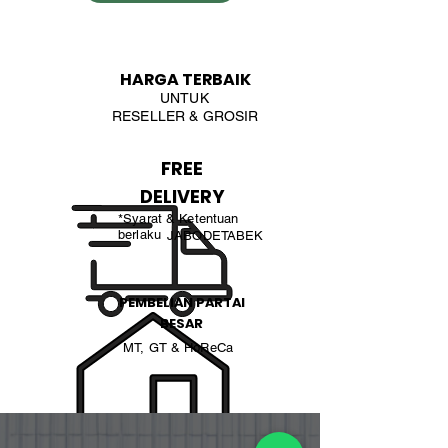
HARGA TERBAIK
UNTUK
RESELLER & GROSIR
FREE
DELIVERY
*Syarat & Ketentuan
berlaku
JABODETABEK
PEMBELIAN PARTAI
BESAR
MT, GT & HoReCa