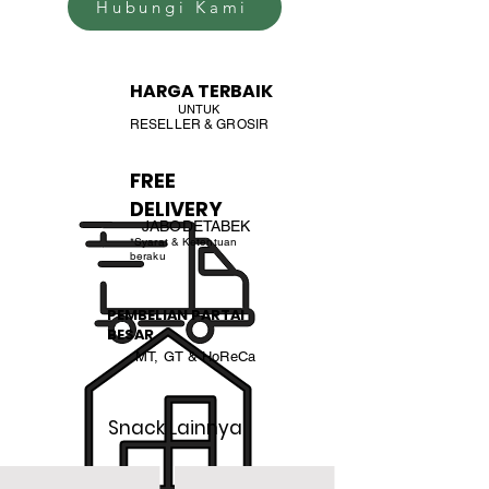
Hubungi Kami
HARGA TERBAIK
UNTUK
RESELLER & GROSIR
FREE
DELIVERY
JABODETABEK
*Syarat & Ketentuan
beraku
PEMBELIAN PARTAI
BESAR
MT, GT & HoReCa
Snack Lainnya