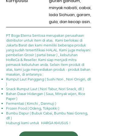
Komposisi
gluten gandum,
minyak nabati, cabai,
lada Sichuan, garam,
gula, dan kecap asin.
PT Boga Eterna Sentosa merupakan perusahaan
distributor untuk item di atas. Kami berlokasi di
Jakarta Barat dan kami memiliki beberapa produk
yang sudah tersertifikasi HALAL. Kami juga melayani
pembelian Grosir ( partai besar ) , kebutuhan
HoReCa & Reseller. Kami siap menjadi mitra
pemasok kebutuhan anda. Selain item produk di
atas, kami juga menyediakan produk - produk bahan
masakan, di antaranya :
Rumput Laut Panggang ( Sushi Nori , Nori Onigiri, dll
)
Snack Rumput Laut ( Nori Tabur, Nori Snack, dll )
Bahan Dasar Hidangan ( Saus, Minyak wijen, Rice
Paper )
Fermentasi ( Kimchi , Danmuji )
Frozen Food ( Odeng, Tokpokki )
Bumbu Dapur ( Bubuk Cabai, Bumbu Nasi Goreng,
dll )
Hubungi kami untuk HARGA KHUSUS !