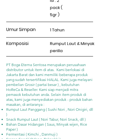
isi : 2
pack (
5gr )
Umur Simpan
1 Tahun
Komposisi
Rumput Laut & Minyak
perilla
PT Boga Eterna Sentosa merupakan perusahaan
distributor untuk item di atas. Kami berlokasi di
Jakarta Barat dan kami memiliki beberapa produk
yang sudah tersertifikasi HALAL. Kami juga melayani
pembelian Grosir ( partai besar ) , kebutuhan
HoReCa & Reseller. Kami siap menjadi mitra
pemasok kebutuhan anda. Selain item produk di
atas, kami juga menyediakan produk - produk bahan
masakan, di antaranya :
Rumput Laut Panggang ( Sushi Nori , Nori Onigiri, dll
)
Snack Rumput Laut ( Nori Tabur, Nori Snack, dll )
Bahan Dasar Hidangan ( Saus, Minyak wijen, Rice
Paper )
Fermentasi ( Kimchi , Danmuji )