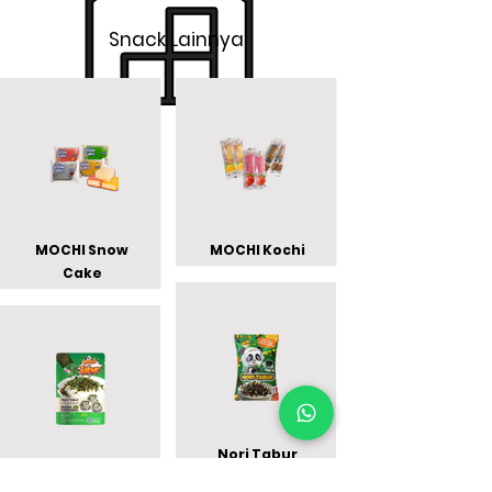
Snack Lainnya
MOCHI Snow
MOCHI Kochi
Cake
Nori Tabur
Nori Tabur