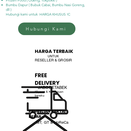
Frozen Food ( Odeng, Tokpokki )
Bumbu Dapur ( Bubuk Cabai, Bumbu Nasi Goreng,
dll )
Hubungi kami untuk HARGA KHUSUS !C
Hubungi Kami
HARGA TERBAIK
UNTUK
RESELLER & GROSIR
FREE
DELIVERY
JABODETABEK
*Syarat & Ketentuan
beraku
PEMBELIAN PARTAI
BESAR
MT, GT & HoReCa