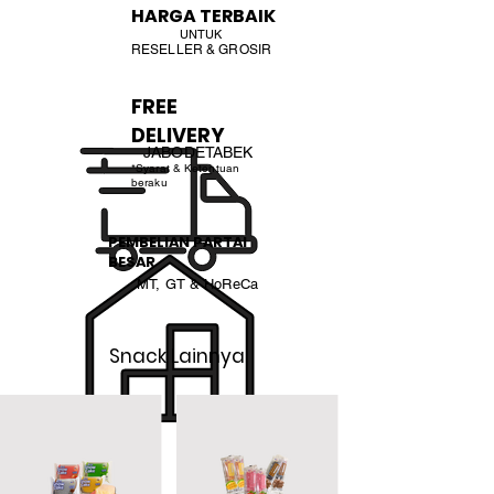
HARGA TERBAIK
UNTUK
RESELLER & GROSIR
FREE
DELIVERY
JABODETABEK
*Syarat & Ketentuan
beraku
PEMBELIAN PARTAI
BESAR
MT, GT & HoReCa
Snack Lainnya