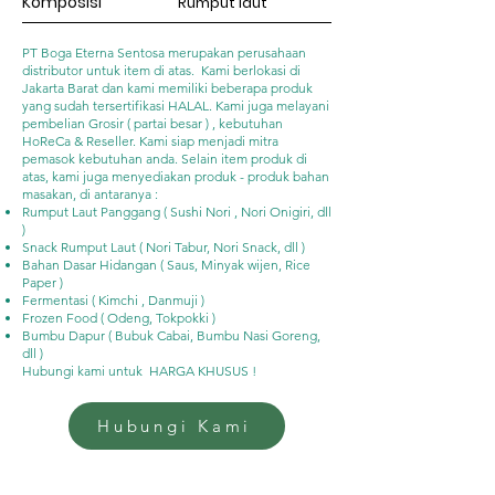
Komposisi
Rumput laut
PT Boga Eterna Sentosa merupakan perusahaan
distributor untuk item di atas. Kami berlokasi di
Jakarta Barat dan kami memiliki beberapa produk
yang sudah tersertifikasi HALAL. Kami juga melayani
pembelian Grosir ( partai besar ) , kebutuhan
HoReCa & Reseller. Kami siap menjadi mitra
pemasok kebutuhan anda. Selain item produk di
atas, kami juga menyediakan produk - produk bahan
masakan, di antaranya :
Rumput Laut Panggang ( Sushi Nori , Nori Onigiri, dll
)
Snack Rumput Laut ( Nori Tabur, Nori Snack, dll )
Bahan Dasar Hidangan ( Saus, Minyak wijen, Rice
Paper )
Fermentasi ( Kimchi , Danmuji )
Frozen Food ( Odeng, Tokpokki )
Bumbu Dapur ( Bubuk Cabai, Bumbu Nasi Goreng,
dll )
Hubungi kami untuk HARGA KHUSUS !
Hubungi Kami