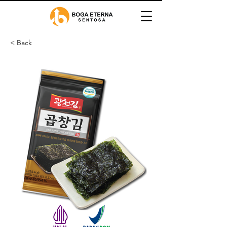
< Back