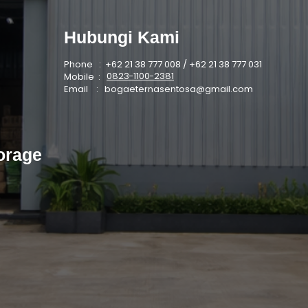
Hubungi Kami
Phone : +62 21 38 777 008 / +62 21 38 777 031
0823-1100-2381
Mobile :
Email :
bogaeternasentosa@gmail.com
orage