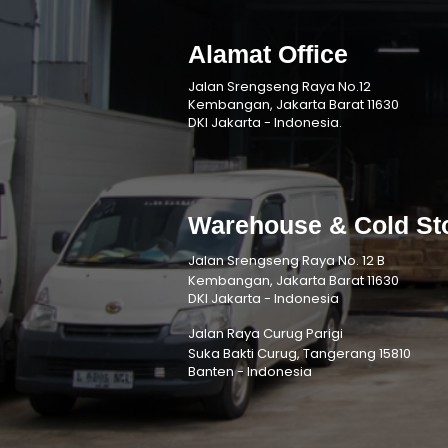
Alamat Office
Jalan Srengseng Raya No.12
Kembangan, Jakarta Barat 11630
DKI Jakarta - Indonesia.
Warehouse & Cold St
Jalan Srengseng Raya No. 12 B
Kembangan, Jakarta Barat 11630
DKI Jakarta - Indonesia
Jalan Raya Curug Parigi
Suka Bakti Curug, Tangerang 15810
Banten - Indonesia