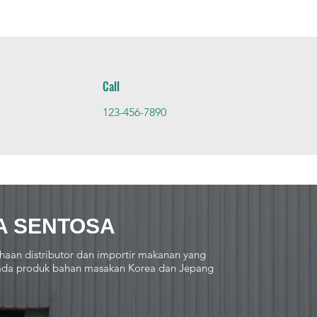
Call
123-456-7890
A SENTOSA
haan distributor dan importir makanan yang
 pada produk bahan masakan Korea dan Jepang