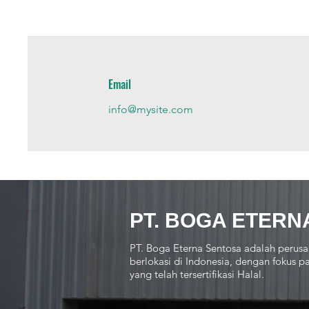
Email
info@mysite.com
PT. BOGA ETERN
PT. Boga Eterna Sentosa adalah perusa
berlokasi di Indonesia, dengan fokus
yang telah tersertifikasi Halal.