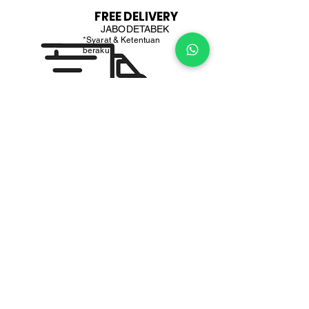
FREE DELIVERY
JABODETABEK
*Syarat & Ketentuan
beraku
PEMBELIAN PARTAI
BESAR
MT, GT & HoReCa
PT. BOGA ETERNA SENTOSA
PT. Boga Eterna Sentosa adalah perusahaan distributor dan
importir makanan yang berlokasi di Indonesia, dengan fokus
pada produk bahan masakan Korea dan Jepang yang telah
tersertifikasi Halal.
Alamat Office