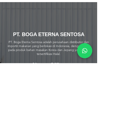
PT. BOGA ETERNA SENTOSA
PT. Boga Eterna Sentosa adalah perusahaan distributor dan
importir makanan yang berlokasi di Indonesia, dengan fokus
pada produk bahan masakan Korea dan Jepang yang telah
tersertifikasi Halal.
Alamat Office
Jalan Srengseng Raya No.12
Kembangan, Jakarta Barat 11630
DKI Jakarta - Indonesia.
Warehouse & Cold Storage
Jalan Srengseng Raya No. 12 B
Kembangan, Jakarta Barat 11630
DKI Jakarta - Indonesia
Jalan Raya Curug Parigi
Suka Bakti Curug, Tangerang 15810
Banten - Indonesia
Hubungi Kami