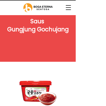
Saus
Gungjung Gochujang