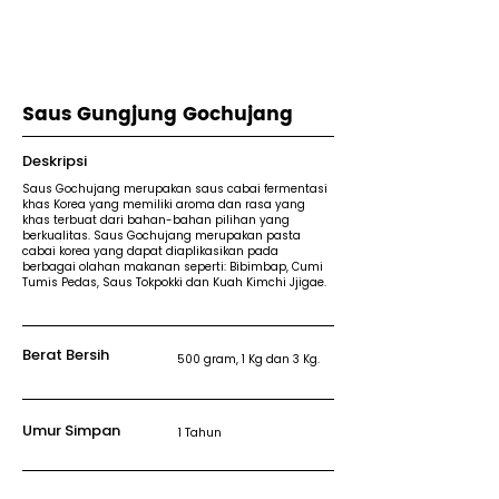
Saus Gungjung Gochujang
Deskripsi
Saus Gochujang merupakan saus cabai fermentasi
khas Korea yang memiliki aroma dan rasa yang
khas terbuat dari bahan-bahan pilihan yang
berkualitas. Saus Gochujang merupakan pasta
cabai korea yang dapat diaplikasikan pada
berbagai olahan makanan seperti: Bibimbap, Cumi
Tumis Pedas, Saus Tokpokki dan Kuah Kimchi Jjigae.
Berat Bersih
500 gram, 1 Kg dan 3 Kg.
Umur Simpan
1 Tahun