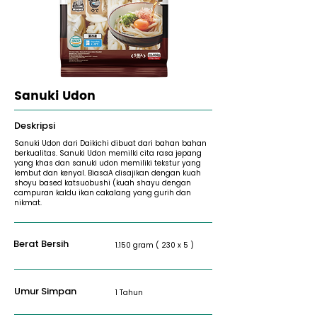
Sanuki Udon
Deskripsi
Sanuki Udon dari Daikichi dibuat dari bahan bahan
berkualitas. Sanuki Udon memilki cita rasa jepang
yang khas dan sanuki udon memiliki tekstur yang
lembut dan kenyal. BiasaA disajikan dengan kuah
shoyu based katsuobushi (kuah shayu dengan
campuran kaldu ikan cakalang yang gurih dan
nikmat.
Berat Bersih
1.150 gram ( 230 x 5 )
Umur Simpan
1 Tahun