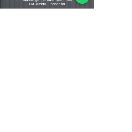
DKI Jakarta - Indonesia.
Warehouse & Cold Storage
Jalan Srengseng Raya No. 12 B
Kembangan, Jakarta Barat 11630
DKI Jakarta - Indonesia
Jalan Raya Curug Parigi
Suka Bakti Curug, Tangerang 15810
Banten - Indonesia
Hubungi Kami
Phone :
+62 21 38 777 008
/
+62 21 38 777
031
0823-1100-2381
Mobile :
Email :
bogaeternasentosa@gmail.com
Layanan Pelanggan
Senin - Jumat :
08.00 - 17.00
Sabtu :
08.00 - 12.00
Minggu / Tanggal Merah :
Libur