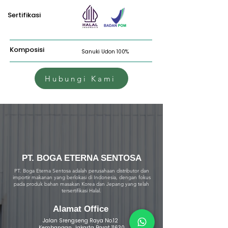
Sertifikasi
Komposisi
Sanuki Udon 100%
Hubungi Kami
PT. BOGA ETERNA SENTOSA
PT. Boga Eterna Sentosa adalah perusahaan distributor dan
importir makanan yang berlokasi di Indonesia, dengan fokus
pada produk bahan masakan Korea dan Jepang yang telah
tersertifikasi Halal.
Alamat Office
Jalan Srengseng Raya No.12
Kembangan, Jakarta Barat 11630