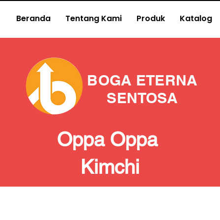
Beranda
Tentang Kami
Produk
Katalog
BOGA ETERNA
SENTOSA
Oppa Oppa
Kimchi