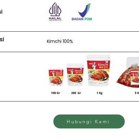
i
si
Kimchi 100%
Hubungi Kami