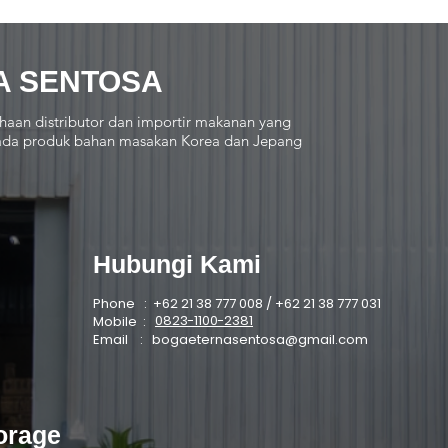
A SENTOSA
haan distributor dan importir makanan yang
 pada produk bahan masakan Korea dan Jepang
Hubungi Kami
Phone : +62 21 38 777 008 / +62 21 38 777 031
0823-1100-2381
Mobile :
Email :
bogaeternasentosa@gmail.com
orage