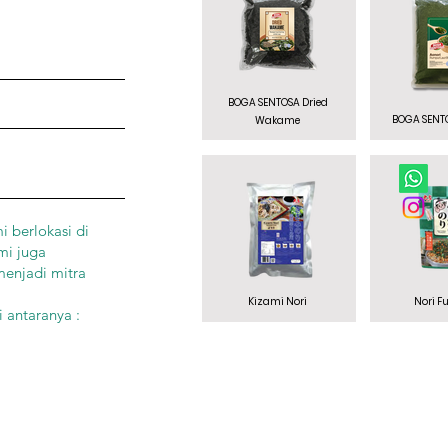
BOGA SENTOSA Dried
BOGA SENT
Wakame
 berlokasi di
mi juga
menjadi mitra
Kizami Nori
Nori Fu
 antaranya :