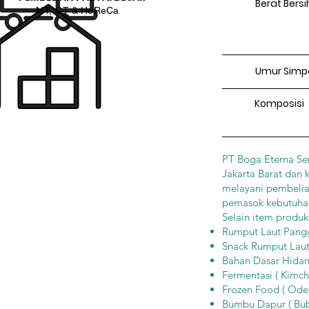
Berat Bersi
MT, GT & HoReCa
Umur Simp
Komposisi
PT Boga Eterna Sen
Jakarta Barat dan 
melayani pembelian
pemasok kebutuha
Selain item produk
Rumput Laut Panggan
Snack Rumput Laut (
Bahan Dasar Hidang
Fermentasi ( Kimch
Frozen Food ( Oden
Bumbu Dapur ( Bub