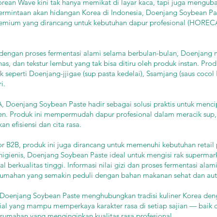
an Wave kini tak hanya memikat di layar kaca, tapi juga mengubah
mintaan akan hidangan Korea di Indonesia, Doenjang Soybean Pas
remium yang dirancang untuk kebutuhan dapur profesional (HORECA)
n dengan proses fermentasi alami selama berbulan-bulan, Doenjang 
s, dan tekstur lembut yang tak bisa ditiru oleh produk instan. Pro
 seperti Doenjang-jjigae (sup pasta kedelai), Ssamjang (saus cocol
i.
, Doenjang Soybean Paste hadir sebagai solusi praktis untuk menc
sten. Produk ini mempermudah dapur profesional dalam meracik sup
 efisiensi dan cita rasa.
or B2B, produk ini juga dirancang untuk memenuhi kebutuhan retai
higienis, Doenjang Soybean Paste ideal untuk mengisi rak superma
 berkualitas tinggi. Informasi nilai gizi dan proses fermentasi alam
umahan yang semakin peduli dengan bahan makanan sehat dan aute
, Doenjang Soybean Paste menghubungkan tradisi kuliner Korea de
ial yang mampu memperkaya karakter rasa di setiap sajian — baik di 
rumahan yang menginginkan kualitas rasa profesional.