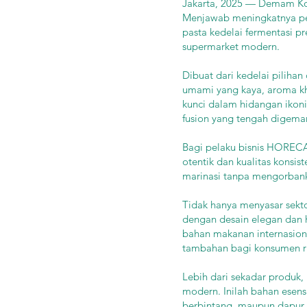
Jakarta, 2025 — Demam Kore
Menjawab meningkatnya per
pasta kedelai fermentasi p
supermarket modern.
Dibuat dari kedelai piliha
umami yang kaya, aroma kha
kunci dalam hidangan ikonik
fusion yang tengah digemar
Bagi pelaku bisnis HORECA
otentik dan kualitas konsi
marinasi tanpa mengorbankan
Tidak hanya menyasar sekt
dengan desain elegan dan 
bahan makanan internasional
tambahan bagi konsumen r
Lebih dari sekadar produk
modern. Inilah bahan esens
berbintang, maupun dapur 