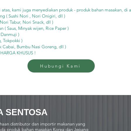
i atas, kami juga menyediakan produk - produk bahan masakan, di a
( Sushi Nori , Nori Onigiri, dll )
ori Tabur, Nori Snack, dll )
 ( Saus, Minyak wijen, Rice Paper )
 Danmuji )
 Tokpokki )
 Cabai, Bumbu Nasi Goreng, dll )
k HARGA KHUSUS !
Hubungi Kami
A SENTOSA
haan distributor dan importir makanan yang
 pada produk bahan masakan Korea dan Jepang