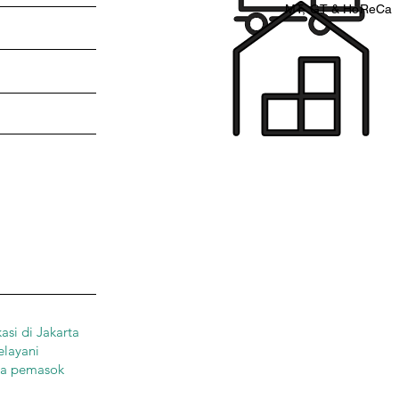
MT, GT & HoReCa
si di Jakarta
elayani
tra pemasok