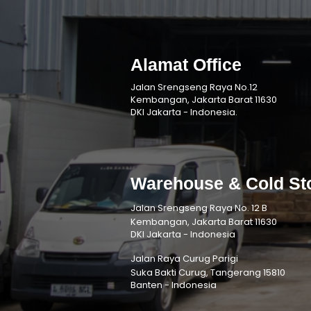
Alamat Office
Jalan Srengseng Raya No.12
Kembangan, Jakarta Barat 11630
DKI Jakarta - Indonesia.
Warehouse & Cold St
Jalan Srengseng Raya No. 12 B
Kembangan, Jakarta Barat 11630
DKI Jakarta - Indonesia
Jalan Raya Curug Parigi
Suka Bakti Curug, Tangerang 15810
Banten - Indonesia