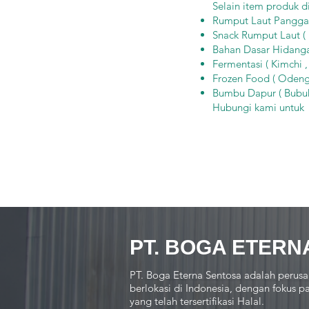
Selain item produk d
Rumput Laut Panggang 
Snack Rumput Laut ( N
Bahan Dasar Hidangan
Fermentasi ( Kimchi ,
Frozen Food ( Odeng,
Bumbu Dapur ( Bubuk
Hubungi kami untu
PT. BOGA ETERN
PT. Boga Eterna Sentosa adalah perusa
berlokasi di Indonesia, dengan fokus
yang telah tersertifikasi Halal.