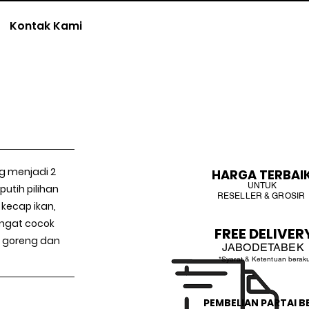
Kontak Kami
ng menjadi 2
HARGA TERBAI
UNTUK
putih pilihan
RESELLER & GROSIR
kecap ikan,
ngat cocok
FREE DELIVER
i goreng dan
JABODETABEK
*Syarat & Ketentuan berak
PEMBELIAN PARTAI B