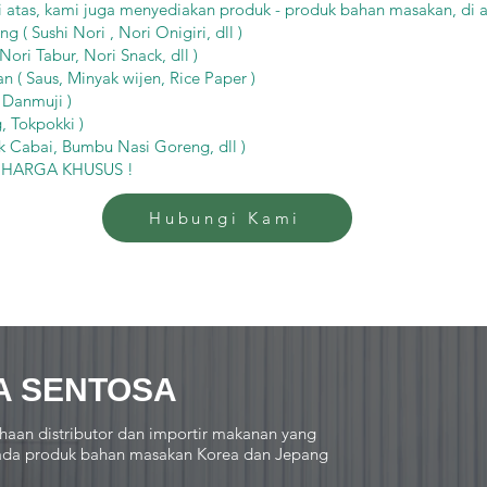
i atas, kami juga menyediakan produk - produk bahan masakan, di a
( Sushi Nori , Nori Onigiri, dll )
ori Tabur, Nori Snack, dll )
 ( Saus, Minyak wijen, Rice Paper )
 Danmuji )
 Tokpokki )
 Cabai, Bumbu Nasi Goreng, dll )
k HARGA KHUSUS !
Hubungi Kami
A SENTOSA
haan distributor dan importir makanan yang
 pada produk bahan masakan Korea dan Jepang