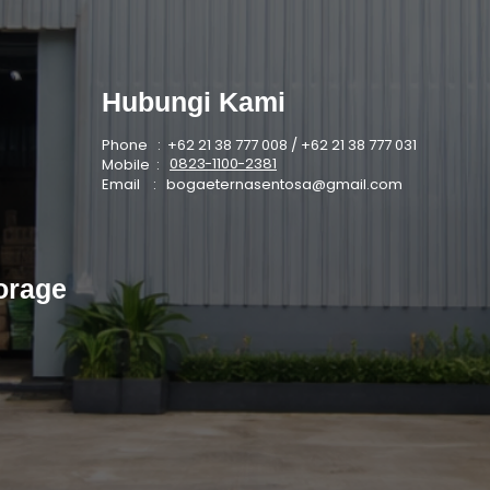
Hubungi Kami
Phone : +62 21 38 777 008 / +62 21 38 777 031
0823-1100-2381
Mobile :
Email :
bogaeternasentosa@gmail.com
orage