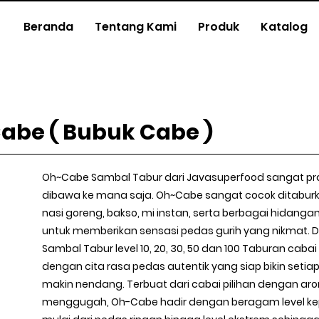
Beranda
Tentang Kami
Produk
Katalog
Cabe ( Bubuk Cabe )
Oh~Cabe Sambal Tabur dari Javasuperfood sangat pra
dibawa ke mana saja. Oh~Cabe sangat cocok ditaburk
nasi goreng, bakso, mi instan, serta berbagai hidangan
untuk memberikan sensasi pedas gurih yang nikmat.
Sambal Tabur level 10, 20, 30, 50 dan 100 Taburan cabai 
dengan cita rasa pedas autentik yang siap bikin seti
makin nendang. Terbuat dari cabai pilihan dengan a
menggugah, Oh-Cabe hadir dengan beragam level k