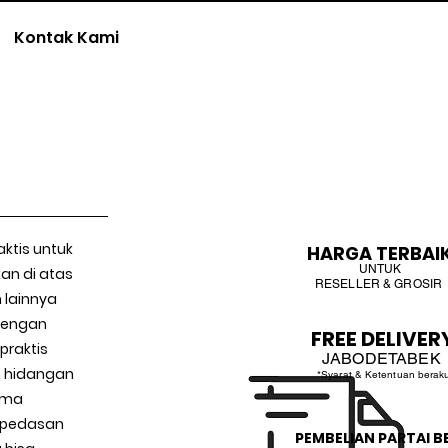
Kontak Kami
ktis untuk
HARGA TERBAI
UNTUK
an di atas
RESELLER & GROSIR
 lainnya
 Dengan
FREE DELIVER
praktis
JABODETABEK
ap hidangan
*Syarat & Ketentuan berak
roma
epedasan
PEMBELIAN PARTAI B