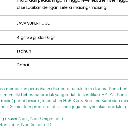
mulai dari pedas ringan hingga level ekstrem sehingga
disesuaikan dengan selera masing-masing.
JAVA SUPER FOOD
4 gr, 5.5 gr dan 6 gr
1 tahun
Cabai
sa merupakan perusahaan distributor untuk item di atas. Kami berl
mi memiliki beberapa produk yang sudah tersertifikasi HALAL. Kami
osir ( partai besar ) , kebutuhan HoReCa & Reseller. Kami siap me
da. Selain item produk di atas, kami juga menyediakan produk - 
 :
( Sushi Nori , Nori Onigiri, dll )
ori Tabur, Nori Snack, dll )