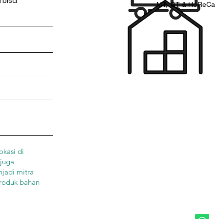
 bisa
MT, GT & HoReCa
okasi di
 juga
njadi mitra
produk bahan