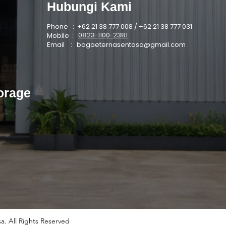
Hubungi Kami
Phone : +62 21 38 777 008 / +62 21 38 777 031
0823-1100-2381
Mobile :
Email :
bogaeternasentosa@gmail.com
orage
a. All Rights Reserved