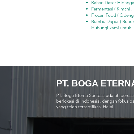
Bahan Dasar Hidangan
Fermentasi ( Kimchi ,
Frozen Food ( Odeng,
Bumbu Dapur ( Bubuk
Hubungi kami untu
PT. BOGA ETERN
PT. Boga Eterna Sentosa adalah perusa
berlokasi di Indonesia, dengan fokus
yang telah tersertifikasi Halal.