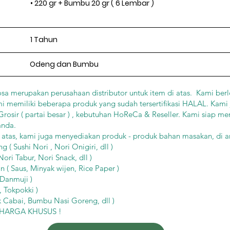
• 220 gr + Bumbu 20 gr ( 6 Lembar )
1 Tahun
Odeng dan Bumbu
sa merupakan perusahaan distributor untuk item di atas. Kami berl
mi memiliki beberapa produk yang sudah tersertifikasi HALAL. Kami
osir ( partai besar ) , kebutuhan HoReCa & Reseller. Kami siap me
anda.
i atas, kami juga menyediakan produk - produk bahan masakan, di a
( Sushi Nori , Nori Onigiri, dll )
ori Tabur, Nori Snack, dll )
 ( Saus, Minyak wijen, Rice Paper )
 Danmuji )
 Tokpokki )
 Cabai, Bumbu Nasi Goreng, dll )
k HARGA KHUSUS !