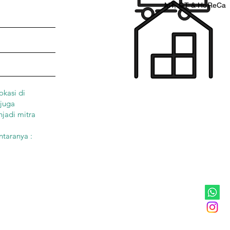
MT, GT & HoReCa
okasi di
 juga
njadi mitra
ntaranya :