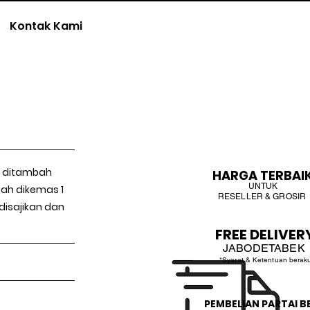
Kontak Kami
t ditambah
HARGA TERBAI
UNTUK
ah dikemas 1
RESELLER & GROSIR
disajikan dan
FREE DELIVER
JABODETABEK
*Syarat & Ketentuan berak
PEMBELIAN PARTAI B