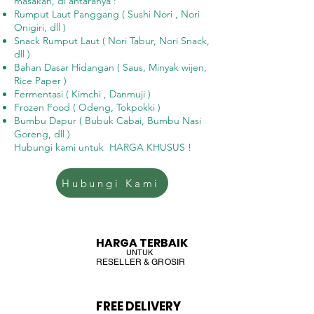
masakan, di antaranya :
Rumput Laut Panggang ( Sushi Nori , Nori
Onigiri, dll )
Snack Rumput Laut ( Nori Tabur, Nori Snack,
dll )
Bahan Dasar Hidangan ( Saus, Minyak wijen,
Rice Paper )
Fermentasi ( Kimchi , Danmuji )
Frozen Food ( Odeng, Tokpokki )
Bumbu Dapur ( Bubuk Cabai, Bumbu Nasi
Goreng, dll )
Hubungi kami untuk HARGA KHUSUS !
Hubungi Kami
HARGA TERBAIK
UNTUK
RESELLER & GROSIR
FREE DELIVERY