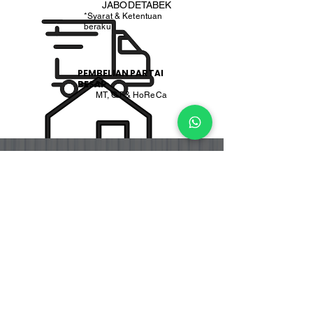
JABODETABEK
*Syarat & Ketentuan
beraku
PEMBELIAN PARTAI
BESAR
MT, GT & HoReCa
PT. BOGA ETERNA SENTOSA
PT. Boga Eterna Sentosa adalah perusahaan distributor dan
importir makanan yang berlokasi di Indonesia, dengan fokus
pada produk bahan masakan Korea dan Jepang yang telah
tersertifikasi Halal.
Alamat Office
Jalan Srengseng Raya No.12
Kembangan, Jakarta Barat 11630