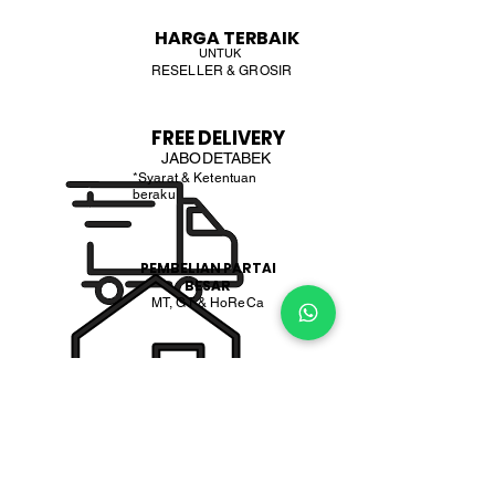
HARGA TERBAIK
UNTUK
RESELLER & GROSIR
FREE DELIVERY
JABODETABEK
*Syarat & Ketentuan
beraku
PEMBELIAN PARTAI
BESAR
MT, GT & HoReCa
PT. BOGA ETERNA SENTOSA