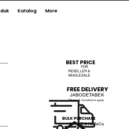
oduk
Katalog
More
BEST PRICE
FOR
RESELLER &
WHOLESALE
FREE DELIVERY
JABODETABEK
*Terms & Conditions apply
BULK PURCHASE
MT, GT & HoReCa