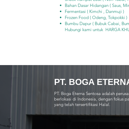
Bahan Dasar Hidangan ( Saus, Min
Fermentasi ( Kimchi , Danmuji )
Frozen Food ( Odeng, Tokpokki )
Bumbu Dapur ( Bubuk Cabai, Bumb
Hubungi kami untuk HARGA KH
PT. BOGA ETERN
PT. Boga Eterna Sentosa adalah perusa
berlokasi di Indonesia, dengan fokus
yang telah tersertifikasi Halal.