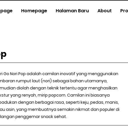
page
Homepage
Halaman Baru
About
Pr
op
ri Go Nori Pop adalah camilan inovatif yang menggunakan
mbaran rumput laut (nori) sebagai bahan utamanya,
mudian diolah dengan teknik tertentu agar menghasilkan
kstur yang renyah, mirip popcorn. Camilan ini biasanya
padukan dengan berbagai rasa, seperti keju, pedas, manis,
au asin, yang membuatnya semakin nikmat dan populer di
langan penggemar snack sehat.