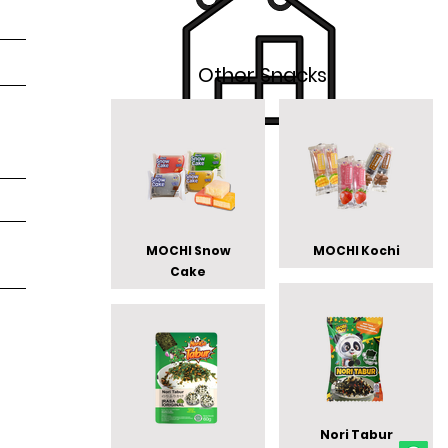
Other Snacks
MOCHI Snow
MOCHI Kochi
Cake
Nori Tabur