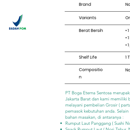
Brand
No
Variants
Or
Berat Bersih
• 1
• 
• 1
Shelf Life
1 
Compositio
No
n
PT Boga Eterna Sentosa merupakan
Jakarta Barat dan kami memiliki 
melayani pembelian Grosir ( part
pemasok kebutuhan anda. Selain 
bahan masakan, di antaranya :
Rumput Laut Panggang ( Sushi Nori
Snack Rumput Laut ( Nori Tabur, N