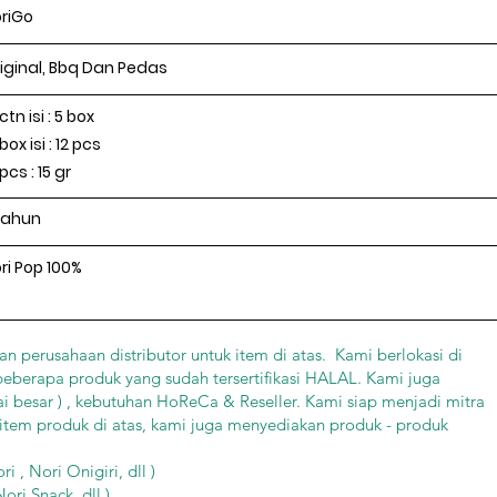
riGo
iginal, Bbq Dan Pedas
 ctn isi : 5 box
1 box isi : 12 pcs
 pcs : 15 gr
Tahun
ri Pop 100%
 perusahaan distributor untuk item di atas. Kami berlokasi di
beberapa produk yang sudah tersertifikasi HALAL. Kami juga
ai besar ) , kebutuhan HoReCa & Reseller. Kami siap menjadi mitra
item produk di atas, kami juga menyediakan produk - produk
 , Nori Onigiri, dll )
ori Snack, dll )