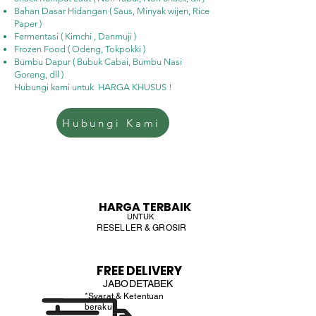
Bahan Dasar Hidangan ( Saus, Minyak wijen, Rice
Paper )
Fermentasi ( Kimchi , Danmuji )
Frozen Food ( Odeng, Tokpokki )
Bumbu Dapur ( Bubuk Cabai, Bumbu Nasi
Goreng, dll )
Hubungi kami untuk HARGA KHUSUS !
Hubungi Kami
HARGA TERBAIK
UNTUK
RESELLER & GROSIR
FREE DELIVERY
JABODETABEK
*Syarat & Ketentuan
beraku