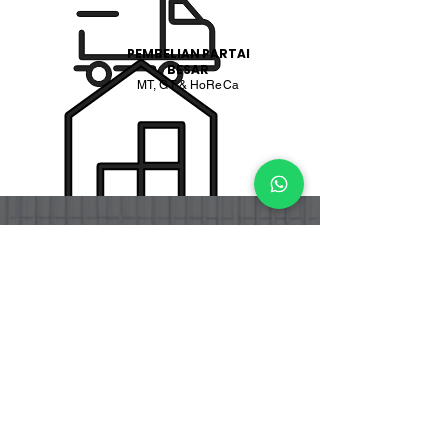
PEMBELIAN PARTAI
BESAR
MT, GT & HoReCa
PT. BOGA ETERNA SENTOSA
PT. Boga Eterna Sentosa adalah perusahaan distributor dan
importir makanan yang berlokasi di Indonesia, dengan fokus
pada produk bahan masakan Korea dan Jepang yang telah
tersertifikasi Halal.
Address
Jalan Srengseng Raya No.12 RT.005
RW.001, Srengseng , Kembangan, City