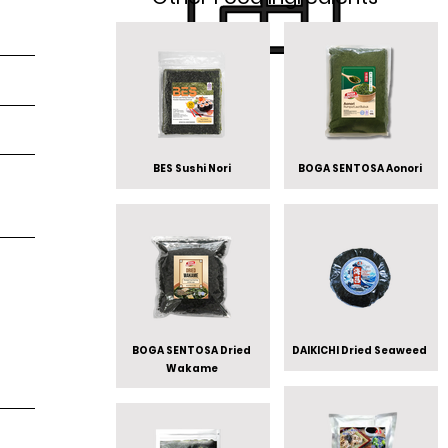
BES Sushi Nori
BOGA SENTOSA Aonori
BOGA SENTOSA Dried
DAIKICHI Dried Seaweed
Wakame