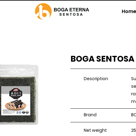
Home
BOGA SENTOSA 
Description
Su
se
ra
ma
Brand
B
Net weight
25