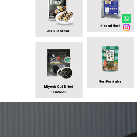
Kizami Nori
JSF Sushi Nori
Nori Furikake
Miyeok Cut Dried
Seaweed