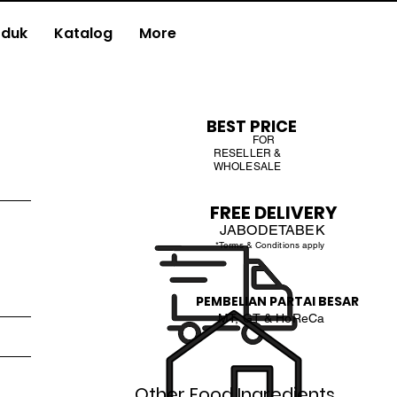
oduk
Katalog
More
BEST PRICE
FOR
RESELLER &
WHOLESALE
FREE DELIVERY
JABODETABEK
*Terms & Conditions apply
PEMBELIAN PARTAI BESAR
MT, GT & HoReCa
Other Food Ingredients