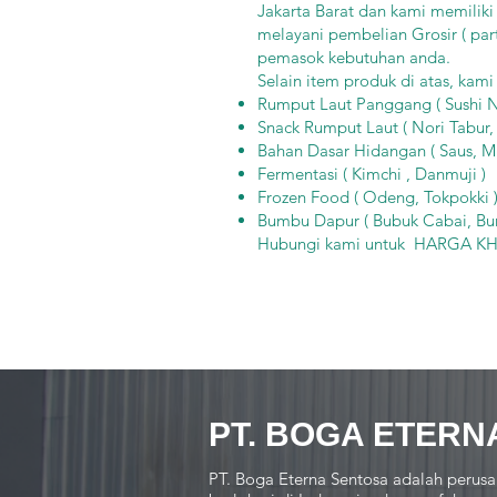
Jakarta Barat dan kami memiliki
melayani pembelian Grosir ( par
pemasok kebutuhan anda.
Selain item produk di atas, kam
Rumput Laut Panggang ( Sushi Nor
Snack Rumput Laut ( Nori Tabur, 
Bahan Dasar Hidangan ( Saus, Mi
Fermentasi ( Kimchi , Danmuji )
Frozen Food ( Odeng, Tokpokki 
Bumbu Dapur ( Bubuk Cabai, Bum
Hubungi kami untuk HARGA KH
PT. BOGA ETERN
PT. Boga Eterna Sentosa adalah perusa