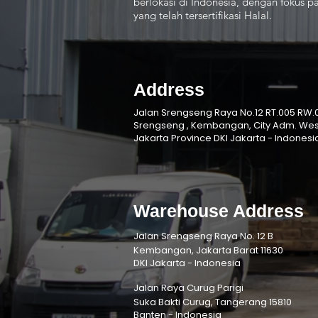
berlokasi di Indonesia, dengan fokus
yang telah tersertifikasi Halal.
Address
Jalan Srengseng Raya No.12 RT.005 RW.0
Srengseng , Kembangan, City Adm. Wes
Jakarta Province DKI Jakarta - Indonesi
Warehouse Address
Jalan Srengseng Raya No. 12 B
Kembangan, Jakarta Barat 11630
DKI Jakarta - Indonesia
Jalan Raya Curug Parigi
Suka Bakti Curug, Tangerang 15810
Banten - Indonesia