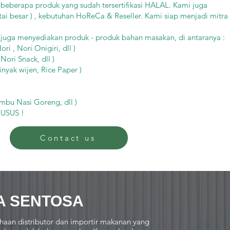
 beberapa produk yang sudah tersertifikasi HALAL. Kami juga
tai besar ) , kebutuhan HoReCa & Reseller. Kami siap menjadi mitra
i juga menyediakan produk - produk bahan masakan, di antaranya :
i , Nori Onigiri, dll )
Nori Snack, dll )
nyak wijen, Rice Paper )
)
bu Nasi Goreng, dll )
USUS !
Contact us
A SENTOSA
haan distributor dan importir makanan yang