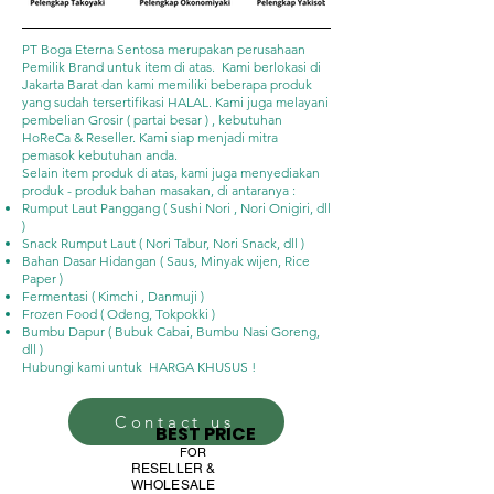
PT Boga Eterna Sentosa merupakan perusahaan
Pemilik Brand untuk item di atas. Kami berlokasi di
Jakarta Barat dan kami memiliki beberapa produk
yang sudah tersertifikasi HALAL. Kami juga melayani
pembelian Grosir ( partai besar ) , kebutuhan
HoReCa & Reseller. Kami siap menjadi mitra
pemasok kebutuhan anda.
Selain item produk di atas, kami juga menyediakan
produk - produk bahan masakan, di antaranya :
Rumput Laut Panggang ( Sushi Nori , Nori Onigiri, dll
)
Snack Rumput Laut ( Nori Tabur, Nori Snack, dll )
Bahan Dasar Hidangan ( Saus, Minyak wijen, Rice
Paper )
Fermentasi ( Kimchi , Danmuji )
Frozen Food ( Odeng, Tokpokki )
Bumbu Dapur ( Bubuk Cabai, Bumbu Nasi Goreng,
dll )
Hubungi kami untuk HARGA KHUSUS !
Contact us
BEST PRICE
FOR
RESELLER &
WHOLESALE