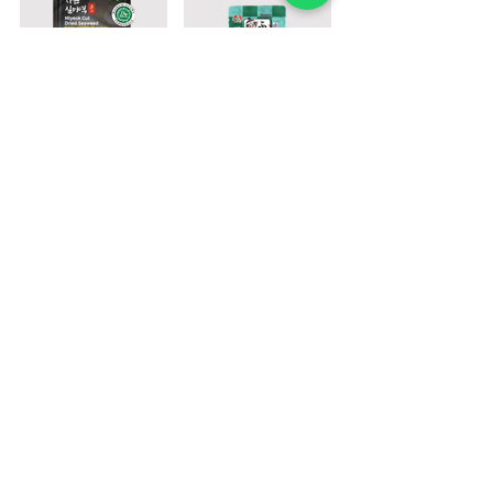
Miyeok Cut Dried
Seaweed
Nori Furikake
PT. BOGA ETERNA SENTOSA
PT. Boga Eterna Sentosa adalah perusahaan distributor dan
importir makanan yang berlokasi di Indonesia, dengan fokus
pada produk bahan masakan Korea dan Jepang yang telah
tersertifikasi Halal.