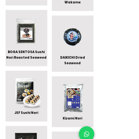
Wakame
BOGA SENTOSA Sushi
Nori Roasted Seaweed
DAIKICHI Dried
Seaweed
JSF Sushi Nori
Kizami Nori