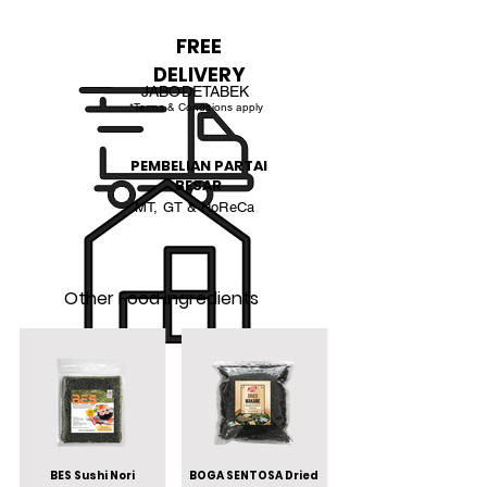
FREE
DELIVERY
JABODETABEK
*Terms & Conditions apply
PEMBELIAN PARTAI
BESAR
MT, GT & HoReCa
Other Food Ingredients
BES Sushi Nori
BOGA SENTOSA Dried