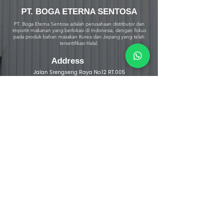
PT. BOGA ETERNA SENTOSA
PT. Boga Eterna Sentosa adalah perusahaan distributor dan
importir makanan yang berlokasi di Indonesia, dengan fokus
pada produk bahan masakan Korea dan Jepang yang telah
tersertifikasi Halal.
Address
Jalan Srengseng Raya No.12 RT.005
RW.001, Srengseng , Kembangan, City
Adm. West Jakarta Province DKI Jakarta -
Indonesia
Warehouse Address
Jalan Srengseng Raya No. 12 B
Kembangan, Jakarta Barat 11630
DKI Jakarta - Indonesia
Jalan Raya Curug Parigi
Suka Bakti Curug, Tangerang 15810
Banten - Indonesia
Contact us
Phone :
+62 21 38 777 008
/
+62 21 38 777
031
0823-1100-2381
Mobile :
0811-838-727
Email :
Sales.bogaeterna@gmail.com