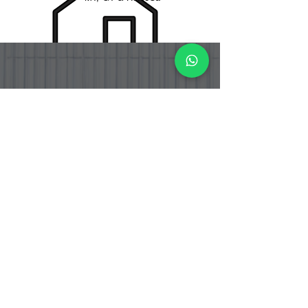
PT. BOGA ETERNA SENTOSA
PT. Boga Eterna Sentosa adalah perusahaan distributor dan
importir makanan yang berlokasi di Indonesia, dengan fokus
pada produk bahan masakan Korea dan Jepang yang telah
tersertifikasi Halal.
Address
Jalan Srengseng Raya No.12 RT.005
RW.001, Srengseng , Kembangan, City
Adm. West Jakarta Province DKI Jakarta -
Indonesia
Warehouse Address
Jalan Srengseng Raya No. 12 B
Kembangan, Jakarta Barat 11630
DKI Jakarta - Indonesia