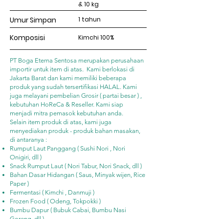
& 10 kg
Umur Simpan
1 tahun
Komposisi
Kimchi 100%
PT Boga Eterna Sentosa merupakan perusahaan
importir untuk item di atas. Kami berlokasi di
Jakarta Barat dan kami memiliki beberapa
produk yang sudah tersertifikasi HALAL. Kami
juga melayani pembelian Grosir ( partai besar ) ,
kebutuhan HoReCa & Reseller. Kami siap
menjadi mitra pemasok kebutuhan anda.
Selain item produk di atas, kami juga
menyediakan produk - produk bahan masakan,
di antaranya :
Rumput Laut Panggang ( Sushi Nori , Nori
Onigiri, dll )
Snack Rumput Laut ( Nori Tabur, Nori Snack, dll )
Bahan Dasar Hidangan ( Saus, Minyak wijen, Rice
Paper )
Fermentasi ( Kimchi , Danmuji )
Frozen Food ( Odeng, Tokpokki )
Bumbu Dapur ( Bubuk Cabai, Bumbu Nasi
Goreng, dll )