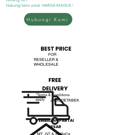
Hubungi kami untuk HARGA KHUSUS !
Hubungi Kami
BEST PRICE
FOR
RESELLER &
WHOLESALE
FREE
DELIVERY
*Terms & Conditions
apply
JABODETABEK
PEMBELIAN PARTAI
BESAR
MT, GT & HoReCa