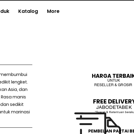
oduk
Katalog
More
k membumbui
HARGA TERBAI
UNTUK
ikit lengket.
RESELLER & GROSIR
kan Asia, dan
 Rasa manis
FREE DELIVER
dan sedikit
JABODETABEK
ntuk marinasi
*Syarat & Ketentuan berak
PEMBELIAN PARTAI B