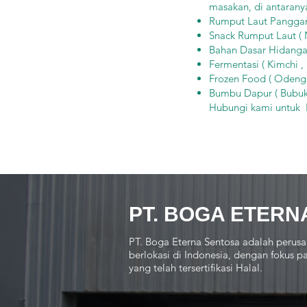
masakan, di antaranya
Rumput Laut Panggang 
Snack Rumput Laut ( N
Bahan Dasar Hidangan
Fermentasi ( Kimchi ,
Frozen Food ( Odeng,
Bumbu Dapur ( Bubuk
Hubungi kami untu
PT. BOGA ETERN
PT. Boga Eterna Sentosa adalah perusa
berlokasi di Indonesia, dengan fokus
yang telah tersertifikasi Halal.