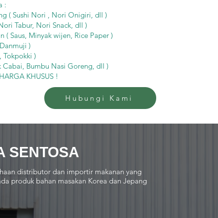
 :
( Sushi Nori , Nori Onigiri, dll )
ori Tabur, Nori Snack, dll )
 ( Saus, Minyak wijen, Rice Paper )
 Danmuji )
 Tokpokki )
 Cabai, Bumbu Nasi Goreng, dll )
k HARGA KHUSUS !
Hubungi Kami
A SENTOSA
haan distributor dan importir makanan yang
 pada produk bahan masakan Korea dan Jepang