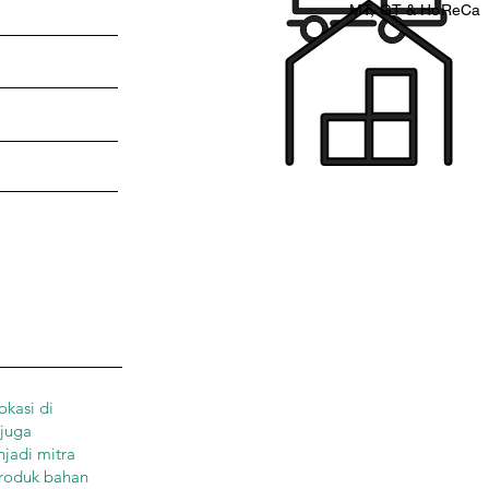
MT, GT & HoReCa
okasi di
 juga
njadi mitra
produk bahan