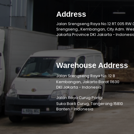
Address
Jalan Srengseng Raya No.12 RT.005 RW.0
Srengseng , Kembangan, City Adm. Wes
Jakarta Province DKI Jakarta - Indonesi
Warehouse Address
Jalan Srengseng Raya No. 12 B
Kembangan, Jakarta Barat 11630
DKI Jakarta - Indonesia
Jalan Raya Curug Parigi
Suka Bakti Curug, Tangerang 15810
Banten - Indonesia