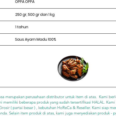
OPPA OPPA
250 gr, 500 gr dan 1 kg
1 tahun
Saus Ayam Madu 100%
sa merupakan perusahaan distributor untuk item di atas. Kami berl
mi memiliki beberapa produk yang sudah tersertifikasi HALAL. Kami
osir ( partai besar ) , kebutuhan HoReCa & Reseller. Kami siap me
da. Selain item produk di atas, kami juga menyediakan produk - 