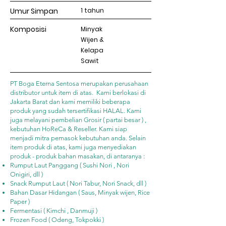
Umur Simpan
1 tahun
Komposisi
Minyak
Wijen &
Kelapa
Sawit
PT Boga Eterna Sentosa merupakan perusahaan
distributor untuk item di atas. Kami berlokasi di
Jakarta Barat dan kami memiliki beberapa
produk yang sudah tersertifikasi HALAL. Kami
juga melayani pembelian Grosir ( partai besar ) ,
kebutuhan HoReCa & Reseller. Kami siap
menjadi mitra pemasok kebutuhan anda. Selain
item produk di atas, kami juga menyediakan
produk - produk bahan masakan, di antaranya :
Rumput Laut Panggang ( Sushi Nori , Nori
Onigiri, dll )
Snack Rumput Laut ( Nori Tabur, Nori Snack, dll )
Bahan Dasar Hidangan ( Saus, Minyak wijen, Rice
Paper )
Fermentasi ( Kimchi , Danmuji )
Frozen Food ( Odeng, Tokpokki )