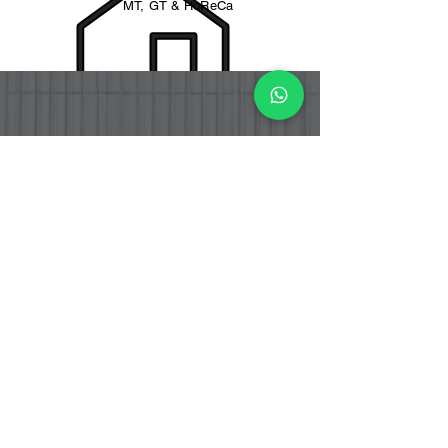
MT, GT & HoReCa
PT. BOGA ETERNA SENTOSA
PT. Boga Eterna Sentosa adalah perusahaan distributor dan
importir makanan yang berlokasi di Indonesia, dengan fokus
pada produk bahan masakan Korea dan Jepang yang telah
tersertifikasi Halal.
Address
Jalan Srengseng Raya No.12 RT.005
RW.001, Srengseng , Kembangan, City
Adm. West Jakarta Province DKI Jakarta -
Indonesia
Warehouse Address
Jalan Srengseng Raya No. 12 B
Kembangan, Jakarta Barat 11630
DKI Jakarta - Indonesia