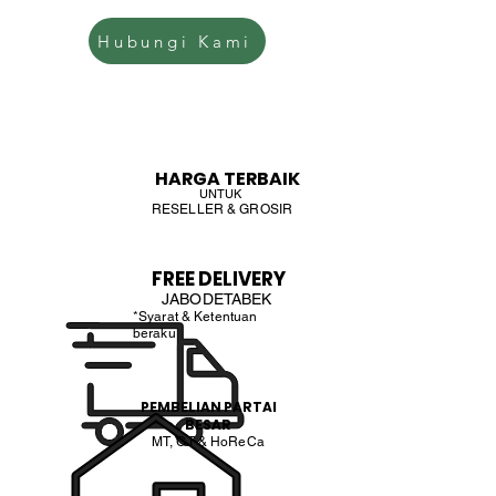
Hubungi Kami
HARGA TERBAIK
UNTUK
RESELLER & GROSIR
FREE DELIVERY
JABODETABEK
*Syarat & Ketentuan
beraku
PEMBELIAN PARTAI
BESAR
MT, GT & HoReCa