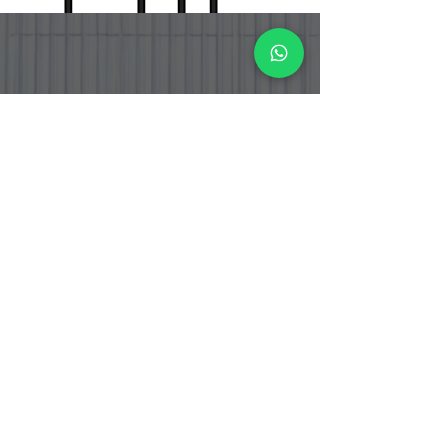
PT. BOGA ETERNA SENTOSA
PT. Boga Eterna Sentosa adalah perusahaan distributor dan
importir makanan yang berlokasi di Indonesia, dengan fokus
pada produk bahan masakan Korea dan Jepang yang telah
tersertifikasi Halal.
Address
Jalan Srengseng Raya No.12 RT.005
RW.001, Srengseng , Kembangan, City
Adm. West Jakarta Province DKI Jakarta -
Indonesia
Warehouse Address
Jalan Srengseng Raya No. 12 B
Kembangan, Jakarta Barat 11630
DKI Jakarta - Indonesia
Jalan Raya Curug Parigi
Suka Bakti Curug, Tangerang 15810
Banten - Indonesia