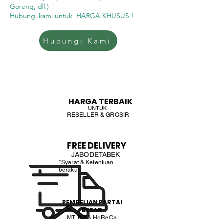
Goreng, dll )
Hubungi kami untuk HARGA KHUSUS !
Hubungi Kami
HARGA TERBAIK
UNTUK
RESELLER & GROSIR
FREE DELIVERY
JABODETABEK
*Syarat & Ketentuan
beraku
PEMBELIAN PARTAI
BESAR
MT, GT & HoReCa