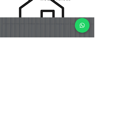
PT. BOGA ETERNA SENTOSA
PT. Boga Eterna Sentosa adalah perusahaan distributor dan
importir makanan yang berlokasi di Indonesia, dengan fokus
pada produk bahan masakan Korea dan Jepang yang telah
tersertifikasi Halal.
Address
Jalan Srengseng Raya No.12 RT.005
RW.001, Srengseng , Kembangan, City
Adm. West Jakarta Province DKI Jakarta -
Indonesia
Warehouse Address
Jalan Srengseng Raya No. 12 B
Kembangan, Jakarta Barat 11630
DKI Jakarta - Indonesia
Jalan Raya Curug Parigi