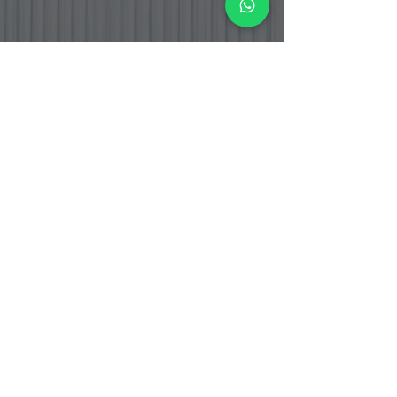
PT. BOGA ETERNA SENTOSA
PT. Boga Eterna Sentosa adalah perusahaan distributor dan
importir makanan yang berlokasi di Indonesia, dengan fokus
pada produk bahan masakan Korea dan Jepang yang telah
tersertifikasi Halal.
Alamat Office
Jalan Srengseng Raya No.12
Kembangan, Jakarta Barat 11630
DKI Jakarta - Indonesia.
Warehouse & Cold Storage
Jalan Srengseng Raya No. 12 B
Kembangan, Jakarta Barat 11630
DKI Jakarta - Indonesia
Jalan Raya Curug Parigi
Suka Bakti Curug, Tangerang 15810
Banten - Indonesia
Hubungi Kami
Phone :
+62 21 38 777 008
/
+62 21 38 777
031
0823-1100-2381