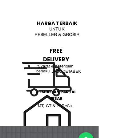
HARGA TERBAIK
UNTUK
RESELLER & GROSIR
FREE
DELIVERY
*Syarat & Ketentuan
berlaku
JABODETABEK
PEMBELIAN PARTAI
BESAR
MT, GT & HoReCa