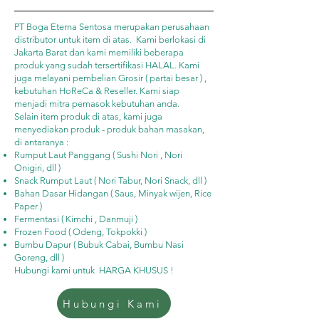
PT Boga Eterna Sentosa merupakan perusahaan
distributor untuk item di atas. Kami berlokasi di
Jakarta Barat dan kami memiliki beberapa
produk yang sudah tersertifikasi HALAL. Kami
juga melayani pembelian Grosir ( partai besar ) ,
kebutuhan HoReCa & Reseller. Kami siap
menjadi mitra pemasok kebutuhan anda.
Selain item produk di atas, kami juga
menyediakan produk - produk bahan masakan,
di antaranya :
Rumput Laut Panggang ( Sushi Nori , Nori
Onigiri, dll )
Snack Rumput Laut ( Nori Tabur, Nori Snack, dll )
Bahan Dasar Hidangan ( Saus, Minyak wijen, Rice
Paper )
Fermentasi ( Kimchi , Danmuji )
Frozen Food ( Odeng, Tokpokki )
Bumbu Dapur ( Bubuk Cabai, Bumbu Nasi
Goreng, dll )
Hubungi kami untuk HARGA KHUSUS !
Hubungi Kami