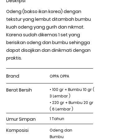
Deskripsi
Odeng (bakso ikan korea) dengan
tekstur yang lembut ditambah bumbu
kuah odeng yang gurih dan nikmat.
Karena sudah dikemas 1 set yang
berisikan odeng dan bumbu sehingga
dapat disajikan dan dinikmati dengan
praktis.
Brand
OPPA OPPA
Berat Bersih
• 100 gr + Bumbu 10 gr (
3 Lembar )
• 220 gr + Bumbu 20 gr
( 6 Lembar )
Umur Simpan
1 Tahun
Komposisi
Odeng dan
Bumbu