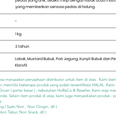
pedas yang unik, sedikit mirip dengan lobak atau must
yang memberikan sensasi pedas di hidung.
-
1 kg
2 tahun
Lobak, Mustard Bubuk, Pati Jagung, Kunyit Bubuk dan 
Klorofil.
sa merupakan perusahaan distributor untuk item di atas. Kami berl
mi memiliki beberapa produk yang sudah tersertifikasi HALAL. Kami
osir ( partai besar ) , kebutuhan HoReCa & Reseller. Kami siap me
da. Selain item produk di atas, kami juga menyediakan produk - 
 :
( Sushi Nori , Nori Onigiri, dll )
ori Tabur, Nori Snack, dll )