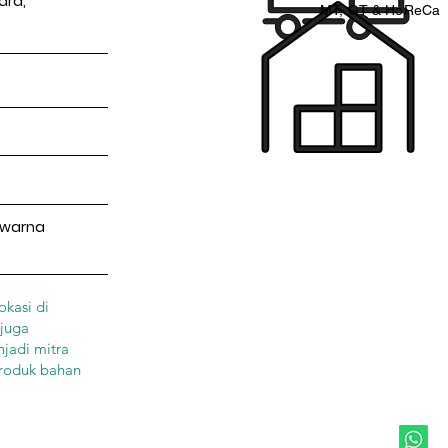
ard,
MT, GT & HoReCa
Pewarna
okasi di
 juga
njadi mitra
produk bahan