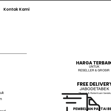
Kontak Kami
HARGA TERBAI
UNTUK
RESELLER & GROSIR
FREE DELIVER
JABODETABEK
tuk
*Syarat & Ketentuan berak
an
PEMBELIAN PARTAI B