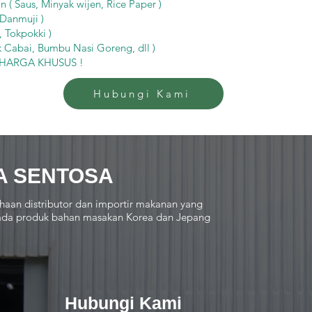
 ( Saus, Minyak wijen, Rice Paper )
 Danmuji )
 Tokpokki )
 Cabai, Bumbu Nasi Goreng, dll )
k HARGA KHUSUS !
Hubungi Kami
A SENTOSA
haan distributor dan importir makanan yang
 pada produk bahan masakan Korea dan Jepang
Hubungi Kami