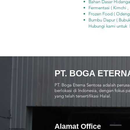
Bahan Dasar Hidangan
Fermentasi ( Kimchi ,
Frozen Food ( Odeng,
Bumbu Dapur ( Bubuk
Hubungi kami untu
PT. BOGA ETERN
PT. Boga Eterna Sentosa adalah perusa
berlokasi di Indonesia, dengan fokus
yang telah tersertifikasi Halal.
Alamat Office