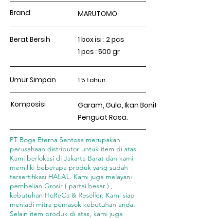
Brand
MARUTOMO
Berat Bersih
1 box isi : 2 pcs
1 pcs : 500 gr
Umur Simpan
1.5 tahun
Komposisi
Garam, Gula, Ikan Bonito Bubuk dan
Penguat Rasa.
PT Boga Eterna Sentosa merupakan
perusahaan distributor untuk item di atas.
Kami berlokasi di Jakarta Barat dan kami
memiliki beberapa produk yang sudah
tersertifikasi HALAL. Kami juga melayani
pembelian Grosir ( partai besar ) ,
kebutuhan HoReCa & Reseller. Kami siap
menjadi mitra pemasok kebutuhan anda.
Selain item produk di atas, kami juga