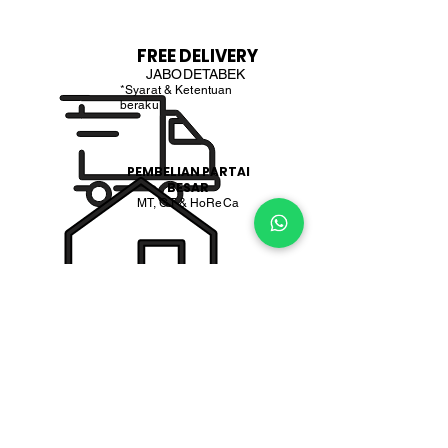
FREE DELIVERY
JABODETABEK
*Syarat & Ketentuan
beraku
PEMBELIAN PARTAI
BESAR
MT, GT & HoReCa
PT. BOGA ETERNA SENTOSA
PT. Boga Eterna Sentosa adalah perusahaan distributor dan
importir makanan yang berlokasi di Indonesia, dengan fokus
pada produk bahan masakan Korea dan Jepang yang telah
tersertifikasi Halal.