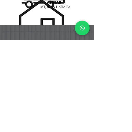
BESAR
MT, GT & HoReCa
PT. BOGA ETERNA SENTOSA
PT. Boga Eterna Sentosa adalah perusahaan distributor dan
importir makanan yang berlokasi di Indonesia, dengan fokus
pada produk bahan masakan Korea dan Jepang yang telah
tersertifikasi Halal.
Alamat Office
Jalan Srengseng Raya No.12
Kembangan, Jakarta Barat 11630
DKI Jakarta - Indonesia.
Warehouse & Cold Storage
Jalan Srengseng Raya No. 12 B
Kembangan, Jakarta Barat 11630
DKI Jakarta - Indonesia