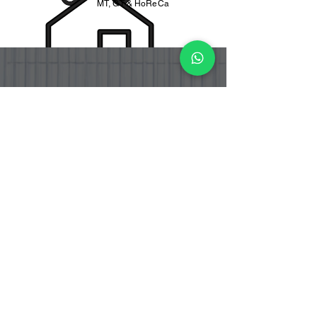
MT, GT & HoReCa
PT. BOGA ETERNA SENTOSA
PT. Boga Eterna Sentosa adalah perusahaan distributor dan
importir makanan yang berlokasi di Indonesia, dengan fokus
pada produk bahan masakan Korea dan Jepang yang telah
tersertifikasi Halal.
Alamat Office
Jalan Srengseng Raya No.12
Kembangan, Jakarta Barat 11630
DKI Jakarta - Indonesia.
Warehouse & Cold Storage
Jalan Srengseng Raya No. 12 B
Kembangan, Jakarta Barat 11630
DKI Jakarta - Indonesia
Jalan Raya Curug Parigi